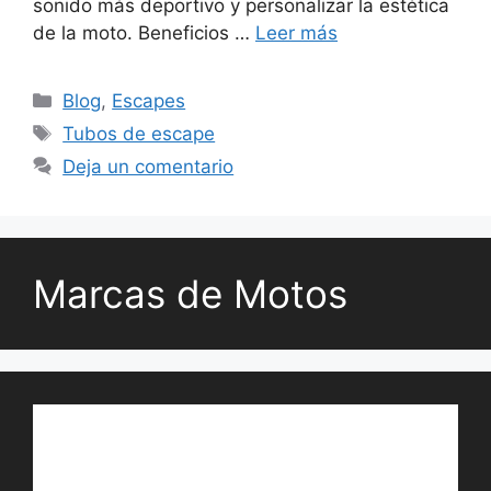
sonido más deportivo y personalizar la estética
de la moto. Beneficios …
Leer más
Categorías
Blog
,
Escapes
Etiquetas
Tubos de escape
Deja un comentario
Marcas de Motos